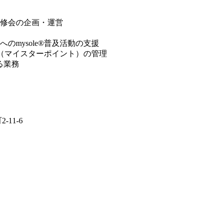
の研修会の企画・運営
へのmysole®普及活動の支援
製報酬（マイスターポイント）の管理
る業務
11-6