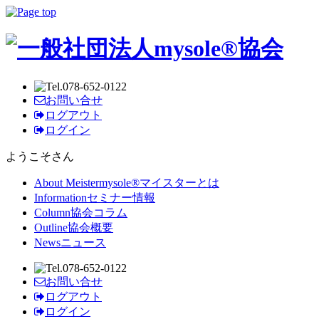
お問い合せ
ログアウト
ログイン
ようこそ
さん
About Meister
mysole®マイスターとは
Information
セミナー情報
Column
協会コラム
Outline
協会概要
News
ニュース
お問い合せ
ログアウト
ログイン