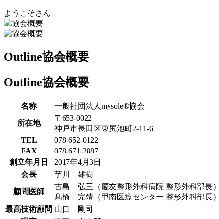
ようこそ
さん
Outline
協会概要
Outline
協会概要
名称
一般社団法人mysole®協会
〒653-0022
所在地
神戸市長田区東尻池町2-11-6
TEL
078-652-0122
FAX
078-671-2887
創立年月日
2017年4月3日
会長
芋川 雄樹
古島 弘三（慶友整形外科病院 整形外科部長
顧問医師
髙橋 完靖（甲南医療センター 整形外科部長
最高技術顧問
山口 剛司