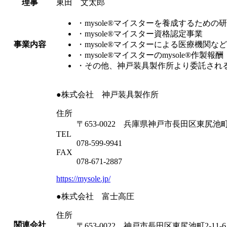
理事
東田 文太郎
・mysole®マイスターを養成するため
・mysole®マイスター資格認定事業
事業内容
・mysole®マイスターによる医療機関など
・mysole®マイスターのmysole®作
・その他、神戸装具製作所より委託され
●株式会社 神戸装具製作所
住所
〒653-0022 兵庫県神戸市長田区東尻池町2-
TEL
078-599-9941
FAX
078-671-2887
https://mysole.jp/
●株式会社 富士高圧
住所
関連会社
〒653-0022 神戸市長田区東尻池町2-11-6