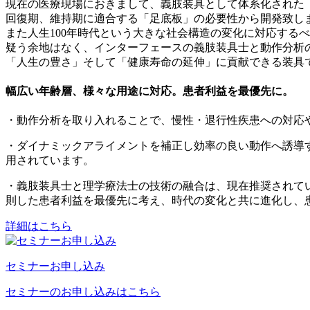
現在の医療現場におきまして、義肢装具として体系化された
回復期、維持期に適合する「足底板」の必要性から開発致し
また人生100年時代という大きな社会構造の変化に対応する
疑う余地はなく、インターフェースの義肢装具士と動作分析の
「人生の豊さ」そして「健康寿命の延伸」に貢献できる装具
幅広い年齢層、様々な用途に対応。患者利益を最優先に。
・動作分析を取り入れることで、慢性・退行性疾患への対応
・ダイナミックアライメントを補正し効率の良い動作へ誘導
用されています。
・義肢装具士と理学療法士の技術の融合は、現在推奨されて
則した患者利益を最優先に考え、時代の変化と共に進化し、
詳細はこちら
セミナーお申し込み
セミナーのお申し込みはこちら