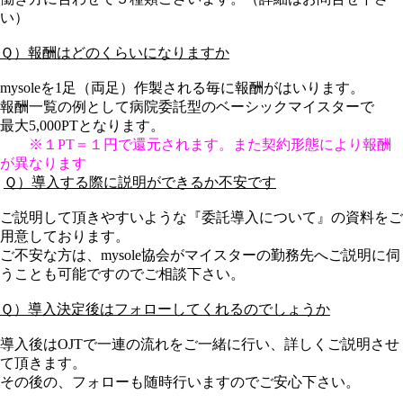
い）
Ｑ）報酬はどのくらいになりますか
mysole
を
1
足（両足）作製される毎に報酬がはいります。
報酬一覧の例として病院委託型のベーシックマイスターで
最大5,000PTとなります。
※１PT＝１円で還元されます。
また契約形態により報酬
が異なります
Ｑ）導入する際に説明ができるか不安です
ご説明して頂きやすいような『委託導入について』の資料をご
用意しております。
ご不安な方は、mysole協会がマイスターの勤務先へご説明に伺
うことも可能ですのでご相談下さい。
Ｑ）導入決定後はフォローしてくれるのでしょうか
導入後は
OJT
で一連の流れをご一緒に行い、詳しくご説明させ
て頂きます。
その後の、フォローも随時行いますのでご安心下さい。