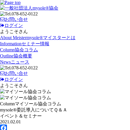
お問い合せ
ログイン
ようこそ
さん
About Meister
mysole®マイスターとは
Information
セミナー情報
Column
協会コラム
Outline
協会概要
News
ニュース
お問い合せ
ログイン
ようこそ
さん
Column
マイソール協会コラム
mysole®委託導入についてＱ＆Ａ
イベント＆セミナー
2021.02.01