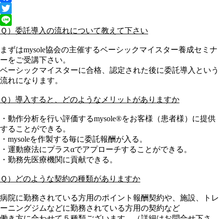
Facebook
Twitter
Ｑ）委託導入の流れについて教えて下さい
Line
まずは
mysole
協会の主催するベーシックマイスター養成セミナ
ーをご受講下さい。
ベーシックマイスターに合格、認定された後に委託導入という
流れになります。
Ｑ）導入すると、どのようなメリットがありますか
・動作分析を行い評価する
mysole®
をお客様（患者様）に提供
することができる。
・
mysole
を作製する毎に委託報酬が入る。
・運動療法にプラスαでアプローチすることができる。
・勤務先医療機関に貢献できる。
Ｑ）どのような契約の種類がありますか
病院に勤務されている方用のポイント報酬契約や、施設、トレ
ーニングジムなどに勤務されている方用の契約など
働き方に合わせて５種類ございます。（詳細はお問合せ下さ