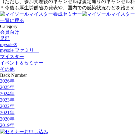
（ただし、参加受理後のキャンセルは規定通りのキャンセル料
＊今後も厚生労働省の発表や、国内での感染状況などを踏まえ
一覧に戻る
Category
会員向け
足部
mysole®
mysole ファミリー
マイスター
イベント＆セミナー
その他
Back Number
2026年
2025年
2024年
2023年
2022年
2021年
2020年
2019年