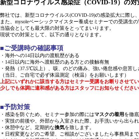
新型コロナウイルス感染症（COVID-19）の
Line
弊社では、新型コロナウイルス(COVID-19)の感染拡大に
また、mysoleベーシックマイスター養成セミナーでの受講
当協会としても最大限の対策をとってまいります。
現状での対策として、以下の通りとなります。
■ご受講時の確認事項
・海外への14日以内の渡航歴がある
・14日以内に海外へ渡航歴のある方との接触有無
・発熱（37.5℃以上）、咳、のどの痛み、強い倦怠感や息苦
（当日、ご自宅で必ず体温測定（検温）をお願いします）
上記にいずれかに該当する方はセミナー受講をお断りさせてい
少しでも体調に違和感がある方はスタッフにお知らせください
■予防対策
・感染を防ぐため、セミナー参加の際には
マスクの着用
を徹底
・実技の前後や、外部から入室された際、お手洗いから出られ
・休憩中など、定期的な
換気
を致します。
＊日程変更などのご希望、ご相談がございましたら事務局まで