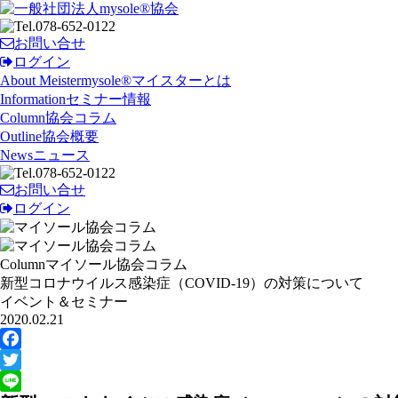
お問い合せ
ログイン
About Meister
mysole®マイスターとは
Information
セミナー情報
Column
協会コラム
Outline
協会概要
News
ニュース
お問い合せ
ログイン
Column
マイソール協会コラム
新型コロナウイルス感染症（COVID-19）の対策について
イベント＆セミナー
2020.02.21
Facebook
Twitter